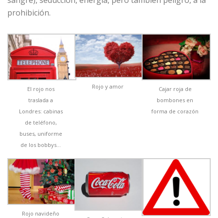
sangre), seducción, energía, pero también peligro, a la
prohibición.
Rojo y amor
El rojo nos
Cajar roja de
traslada a
bombones en
Londres: cabinas
forma de corazón
de teléfono,
buses, uniforme
de los bobbys…
Rojo navideño