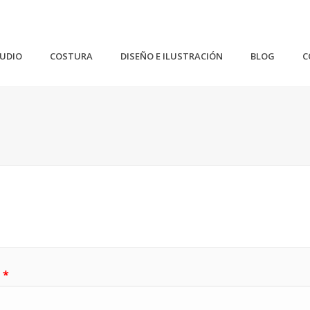
TUDIO
COSTURA
DISEÑO E ILUSTRACIÓN
BLOG
C
Obligatorio
o
*