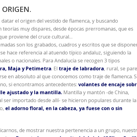
 ORIGEN.
datar el origen del vestido de flamenca, y buscando
teorías muy dispares, desde épocas prerromanas, que es
que proviene del cruce cultural…
imadas son los grabados, cuadros y escritos que se dispone
e se hace referencia al atuendo típico andaluz, siguiendo la
les o nacionales. Para Andalucía se recogen 3 tipos
ra, Maja y Petimetra
. El
traje de labradora
, rural, se par
arse en absoluto al que conocemos como traje de flamenca. S
ano, si encontramos antecedentes:
volantes de encaje sob
lle ajustado y la mantilla.
Mantilla y mantón -de China,
ser importado desde allí- se hicieron populares durante la
to,
el adorno floral, en la cabeza, ya fuese con o sin
nicarnos, de mostrar nuestra pertenencia a un grupo, nuest