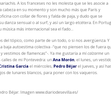
riachis. A los franceses no les molesta que se les asocie a
 la cabeza en su momento y son mucho más que París y
oficina con collar de flores y falda de paja, y dudo que se
 danza sensual o al surf, y así un largo etcétera. En Portug
u música más internacional sea el fado…
os del tópico, como parte de un todo, o si nos avergüenza. Y
a baja autoestima colectiva -“que no piensen los de fuera q
y vestimos de flamencas”-. Ya me gustaría a mí
calzarme
un
s calles de mi Pontevedra: un
Ana Morón
, el lunes, un vestid
Cristina García
el miércoles,
Pedro Béjar
el jueves, y así ha
rojos de lunares blancos, para poner con los vaqueros.
edro Béjar. Imagen www.diariodesevilla.es/