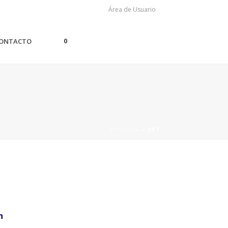
Área de Usuario
0
ONTACTO
PORTADA
»
ART
n