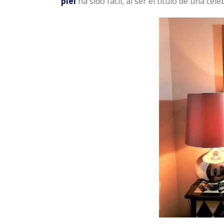
piel
ha sido fácil, al ser el título de una céle