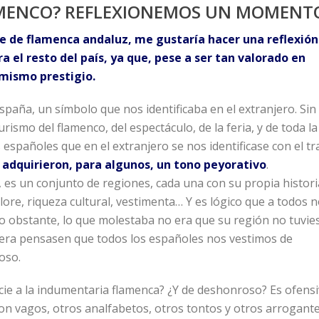
AMENCO? REFLEXIONEMOS UN MOMENT
je de flamenca andaluz, me gustaría hacer una reflexión
ra el resto del país, ya que, pese a ser tan valorado en
mismo prestigio.
spaña, un símbolo que nos identificaba en el extranjero. Sin
ismo del flamenco, del espectáculo, de la feria, y de toda la
 españoles que en el extranjero se nos identificase con el tr
 adquirieron, para algunos, un tono peyorativo
.
s un conjunto de regiones, cada una con su propia histori
lore, riqueza cultural, vestimenta… Y es lógico que a todos 
o obstante, lo que molestaba no era que su región no tuvie
uera pensasen que todos los españoles nos vestimos de
oso.
ie a la indumentaria flamenca? ¿Y de deshonroso? Es ofens
 son vagos, otros analfabetos, otros tontos y otros arrogant