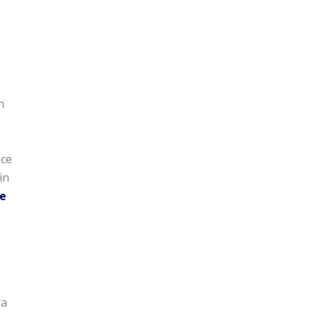
n
ece
in
re
ra