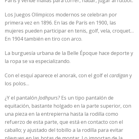
París y vende mallas para correr, nadar, jugar al fútbol..
Los Juegos Olímpicos modernos se celebran por
primera vez en 1896. En las de París en 1900, las
mujeres pueden participar en tenis, golf, vela, croquet…
En 1904 también en tiro con arco.
La burguesía urbana de la Belle Époque hace deporte y
la ropa se va especializando.
Con el esquí aparece el anorak, con el golf el
cardigan
y
los polos…
¿Y el pantalón
Jodhpurs?
Es un tipo pantalón de
equitación, bastante holgado en la parte superior, con
una pieza en la entrepierna hasta la rodilla como
refuerzo de esta parte, que está en contacto con el
caballo; y ajustado del tobillo a la rodilla para evitar
pliegues en las botas de montar. Lo importan de la