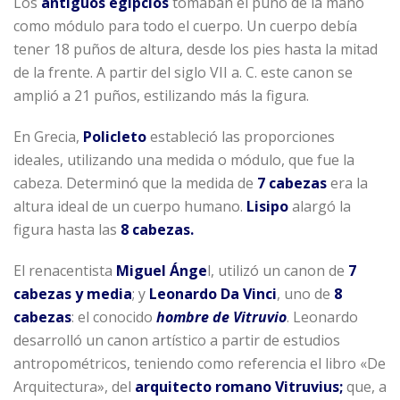
Los
antiguos egipcios
tomaban el puño de la mano
como módulo para todo el cuerpo. Un cuerpo debía
tener 18 puños de altura, desde los pies hasta la mitad
de la frente. A partir del siglo VII a. C. este canon se
amplió a 21 puños, estilizando más la figura.
En Grecia,
Policleto
estableció las proporciones
ideales, utilizando una medida o módulo, que fue la
cabeza. Determinó que la medida de
7 cabezas
era la
altura ideal de un cuerpo humano.
Lisipo
alargó la
figura hasta las
8 cabezas.
El renacentista
Miguel Ánge
l, utilizó un canon de
7
cabezas y media
; y
Leonardo Da Vinci
, uno de
8
cabezas
: el conocido
hombre de Vitruvio
. Leonardo
desarrolló un canon artístico a partir de estudios
antropométricos, teniendo como referencia el libro «De
Arquitectura», del
arquitecto romano Vitruvius;
que, a