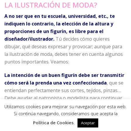
LA ILUSTRACIÓN DE MODA?
A no ser que en tu escuela, universidad, etc., te
indiquen lo contrario, la elección de la altura y
proporciones de un figurín, es libre para el
diseñador/ilustrador.
Tú decides cómo quieres
dibujar, qué deseas expresar y provocar; aunque para
la ilustración de moda, debes tener en cuenta algunos
puntos importantes. Veamos:
La intención de un buen figurín debe ser transmitir
cómo será la prenda una vez confeccionada
, que se
entiendan perfectamente sus cortes, tejidos, pinzas…
Debe ayudar al patronista o modelista para continuar
el trabajo, o para que un cliente final entienda cómo va
Utilizamos cookies para mejorar su navegación por esta web.
a sentarle esa prenda que le han diseñado.
La ropa
0
Si continúa navegando, consideramos que acepta la
(sus pinzas, cortes, pespuntes, cremalleras… ),
Política de Cookies
.
Aceptar
accesorios o complementos que se muestren