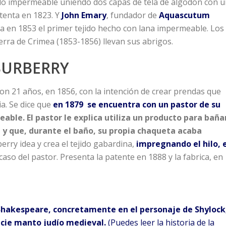
ido impermeable uniendo dos capas de tela de algodón con 
atenta en 1823. Y
John Emary
, fundador de
Aquascutum
ta en 1853 el primer tejido hecho con lana impermeable. Los
erra de Crimea (1853-1856) llevan sus abrigos.
BURBERRY
on 21 años, en 1856, con la intención de crear prendas que
ia. Se dice que
en 1879 se encuentra con un pastor de su
ble. El pastor le explica utiliza un producto para baña
te y que, durante el baño, su propia chaqueta acaba
erry idea y crea el tejido gabardina,
impregnando el hilo, 
caso del pastor. Presenta la patente en 1888 y la fabrica, en
 Shakespeare, concretamente en el personaje de Shylock
ecie manto judío medieval.
(Puedes leer la historia de la