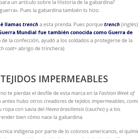
para un artículo sobre la Historia de la gabardina?
guerra». Pues la gabardina también lo hizo.
ué llamas
trench
a esta prenda. Pues porque
trench
(inglés)
ra Guerra Mundial fue también conocida como Guerra de
n de la confección, ayudó a los soldados a protegerse de la
ch coat
= abrigo de trinchera).
 TEJIDOS IMPERMEABLES
o te pierdas el desfile de esta marca en la
Fashion Week of
o antes hubo otros creadores de tejidos impermeables, com
u ropa con savia del
Hevea brasiliensis
(caucho) y a los
ender bien cómo nace la gabardina.
cnica indígena por parte de lo colonos americanos, el quími