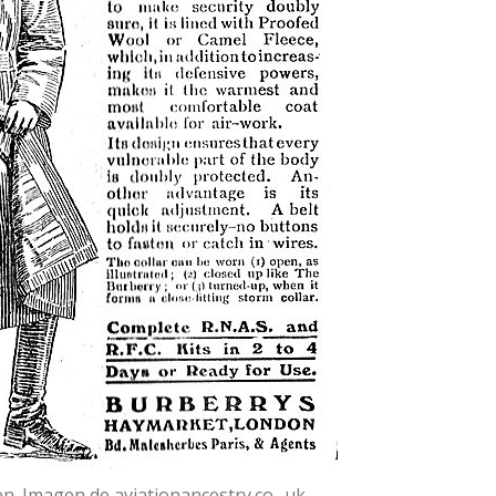
n. Imagen de aviationancestry.co_.uk_