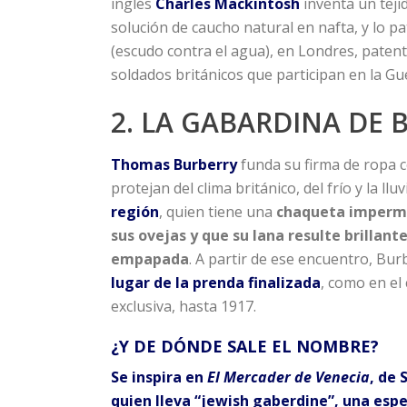
inglés
Charles Mackintosh
inventa un tej
solución de caucho natural en nafta, y lo p
(escudo contra el agua), en Londres, paten
soldados británicos que participan en la Gu
2. LA GABARDINA DE 
Thomas Burberry
funda su firma de ropa c
protejan del clima británico, del frío y la lluv
región
, quien tiene una
chaqueta impermea
sus ovejas y que su lana resulte brillan
empapada
. A partir de ese encuentro, Burb
lugar de la prenda finalizada
, como en el 
exclusiva, hasta 1917.
¿Y DE DÓNDE SALE EL NOMBRE?
Se inspira en
El Mercader de Venecia
, de
quien lleva “jewish gaberdine”, una esp