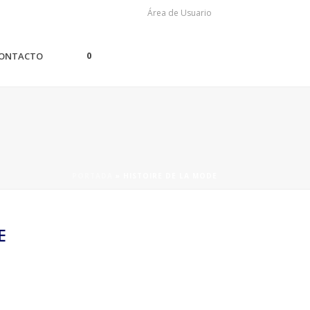
Área de Usuario
0
ONTACTO
PORTADA
»
HISTOIRE DE LA MODE
E