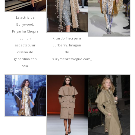
La actriz de
Bollywood,
Priyanka Chopra
Ricardo Tisci para
con un
Burberry. Imagen
espectacular
de
diseño de
suzymenkesvogue.com_
gabardina con
cola.