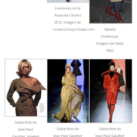
Lemoniez en la
Pasarela Cibeles
2012. Imagen de
Natalia
contaconesycorbata.com
Vodianova.
Imagen del Daily
Mail
Gabardina de
Gabardina de
Gabardina de
Jean Paul
Jean Paul Gaultier
Jean Paul Gaultier
Gaultier. Imagen