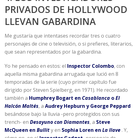
PRIVADOS DE HOLLYWOOD
LLEVAN GABARDINA
Me gustaría que intentases recordar tres o cuatro
personajes de cine o televisión, o si prefieres, literarios,
que sean representados por la gabardina.
Yo he pensado en estos: el
Inspector Colombo
, con
aquella misma gabardina arrugada que lució en 8
temporadas de la serie (cuyo primer capítulo fue
dirigido por Steven Spielberg, en 1971). He recordado
también a
Humphrey Bogart en
Casablanca
o
El
Halcón Maltés
, a
Audrey Hepburn y George Peppard
besándose bajo la lluvia -pero protegidos con sus
trench- en
Desayuno con Diamantes
, a
Steve
McQueen en
Bullit
y en
Sophia Loren en
La llave
. Y,
cómo no, en el
Inspector Gadget,
personaje de