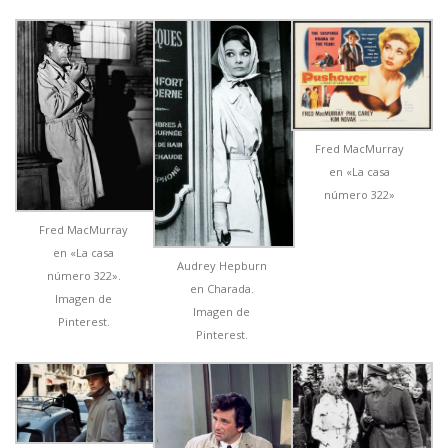
Fred MacMurray
en «La casa
número 322»
Fred MacMurray
en «La casa
Audrey Hepburn
número 322».
en Charada.
Imagen de
Imagen de
Pinterest.
Pinterest.