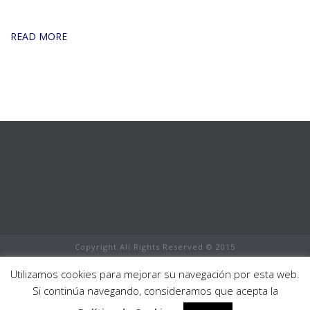
READ MORE
Copyright All Rights Reserved © 2015
Aviso Legal
Utilizamos cookies para mejorar su navegación por esta web.
Política de cookies
0
Si continúa navegando, consideramos que acepta la
Mapa del Sitio
Boutique