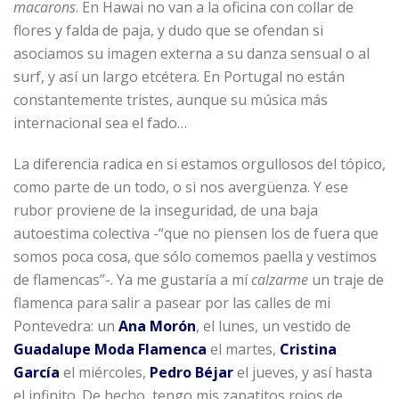
macarons
. En Hawai no van a la oficina con collar de
flores y falda de paja, y dudo que se ofendan si
asociamos su imagen externa a su danza sensual o al
surf, y así un largo etcétera. En Portugal no están
constantemente tristes, aunque su música más
internacional sea el fado…
La diferencia radica en si estamos orgullosos del tópico,
como parte de un todo, o si nos avergüenza. Y ese
rubor proviene de la inseguridad, de una baja
autoestima colectiva -“que no piensen los de fuera que
somos poca cosa, que sólo comemos paella y vestimos
de flamencas”-. Ya me gustaría a mí
calzarme
un traje de
flamenca para salir a pasear por las calles de mi
Pontevedra: un
Ana Morón
, el lunes, un vestido de
Guadalupe Moda Flamenca
el martes,
Cristina
García
el miércoles,
Pedro Béjar
el jueves, y así hasta
el infinito. De hecho, tengo mis zapatitos rojos de