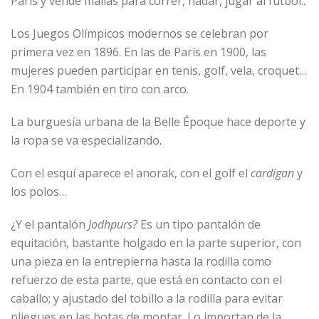
París y vende mallas para correr, nadar, jugar al fútbol..
Los Juegos Olímpicos modernos se celebran por
primera vez en 1896. En las de París en 1900, las
mujeres pueden participar en tenis, golf, vela, croquet…
En 1904 también en tiro con arco.
La burguesía urbana de la Belle Époque hace deporte y
la ropa se va especializando.
Con el esquí aparece el anorak, con el golf el
cardigan
y
los polos…
¿Y el pantalón
Jodhpurs?
Es un tipo pantalón de
equitación, bastante holgado en la parte superior, con
una pieza en la entrepierna hasta la rodilla como
refuerzo de esta parte, que está en contacto con el
caballo; y ajustado del tobillo a la rodilla para evitar
pliegues en las botas de montar. Lo importan de la