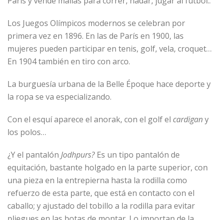
París y vende mallas para correr, nadar, jugar al fútbol..
Los Juegos Olímpicos modernos se celebran por
primera vez en 1896. En las de París en 1900, las
mujeres pueden participar en tenis, golf, vela, croquet…
En 1904 también en tiro con arco.
La burguesía urbana de la Belle Époque hace deporte y
la ropa se va especializando.
Con el esquí aparece el anorak, con el golf el
cardigan
y
los polos…
¿Y el pantalón
Jodhpurs?
Es un tipo pantalón de
equitación, bastante holgado en la parte superior, con
una pieza en la entrepierna hasta la rodilla como
refuerzo de esta parte, que está en contacto con el
caballo; y ajustado del tobillo a la rodilla para evitar
pliegues en las botas de montar. Lo importan de la