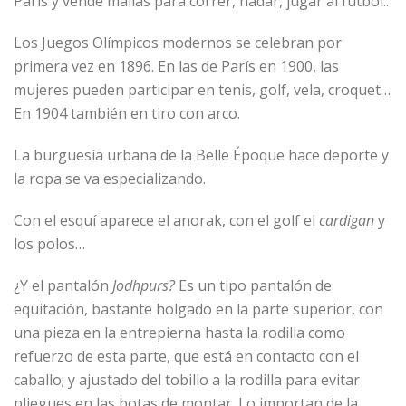
París y vende mallas para correr, nadar, jugar al fútbol..
Los Juegos Olímpicos modernos se celebran por
primera vez en 1896. En las de París en 1900, las
mujeres pueden participar en tenis, golf, vela, croquet…
En 1904 también en tiro con arco.
La burguesía urbana de la Belle Époque hace deporte y
la ropa se va especializando.
Con el esquí aparece el anorak, con el golf el
cardigan
y
los polos…
¿Y el pantalón
Jodhpurs?
Es un tipo pantalón de
equitación, bastante holgado en la parte superior, con
una pieza en la entrepierna hasta la rodilla como
refuerzo de esta parte, que está en contacto con el
caballo; y ajustado del tobillo a la rodilla para evitar
pliegues en las botas de montar. Lo importan de la