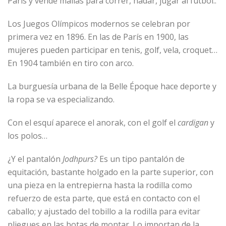
París y vende mallas para correr, nadar, jugar al fútbol..
Los Juegos Olímpicos modernos se celebran por
primera vez en 1896. En las de París en 1900, las
mujeres pueden participar en tenis, golf, vela, croquet…
En 1904 también en tiro con arco.
La burguesía urbana de la Belle Époque hace deporte y
la ropa se va especializando.
Con el esquí aparece el anorak, con el golf el
cardigan
y
los polos…
¿Y el pantalón
Jodhpurs?
Es un tipo pantalón de
equitación, bastante holgado en la parte superior, con
una pieza en la entrepierna hasta la rodilla como
refuerzo de esta parte, que está en contacto con el
caballo; y ajustado del tobillo a la rodilla para evitar
pliegues en las botas de montar. Lo importan de la