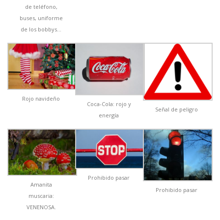
de teléfono,
buses, uniforme
de los bobbys…
Rojo navideño
Coca-Cola: rojo y
Señal de peligro
energía
Prohibido pasar
Amanita
Prohibido pasar
muscaria:
VENENOSA.